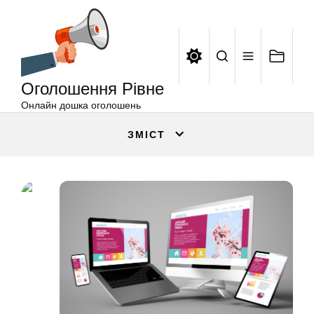
Оголошення
Перейти
Рівне
до
вмісту
Оголошення Рівне
Онлайн дошка оголошень
ЗМІСТ