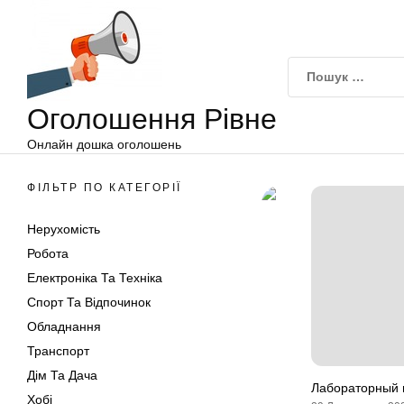
Оголошення
Перейти
Рівне
до
вмісту
Оголошення Рівне
Онлайн дошка оголошень
ФІЛЬТР ПО КАТЕГОРІЇ
Нерухомість
Робота
Електроніка Та Техніка
Спорт Та Відпочинок
Обладнання
Транспорт
Дім Та Дача
Лабораторный 
Хобі