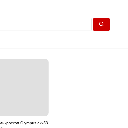
Пошук
микроскоп Olympus ckx53