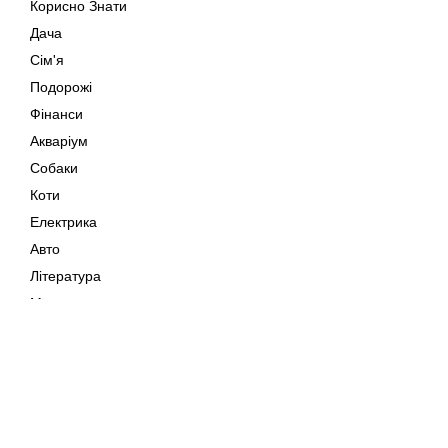
Корисно Знати
Дача
Сім'я
Подорожі
Фінанси
Акваріум
Собаки
Коти
Електрика
Авто
Література
Музика
Дозвілля
Кіно
Мапа сайту
Своїми Руками
Тварини
Авторське право © 202
Поради