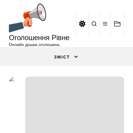
Оголошення
Перейти
Рівне
до
вмісту
Оголошення Рівне
Онлайн дошка оголошень
ЗМІСТ