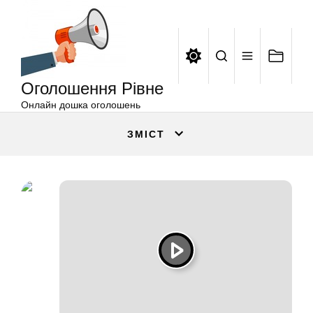
Оголошення
Перейти
Рівне
до
вмісту
Оголошення Рівне
Онлайн дошка оголошень
ЗМІСТ