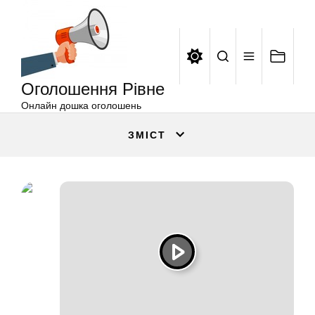
Оголошення
Перейти
Рівне
до
вмісту
Оголошення Рівне
Онлайн дошка оголошень
ЗМІСТ