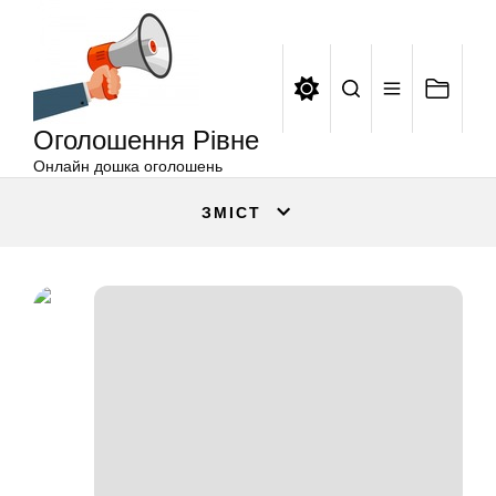
Оголошення
Перейти
Рівне
до
вмісту
Оголошення Рівне
Онлайн дошка оголошень
ЗМІСТ