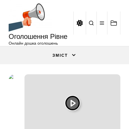
Оголошення
Перейти
Рівне
до
вмісту
Оголошення Рівне
Онлайн дошка оголошень
ЗМІСТ