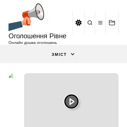
Оголошення
Перейти
Рівне
до
вмісту
Оголошення Рівне
Онлайн дошка оголошень
ЗМІСТ