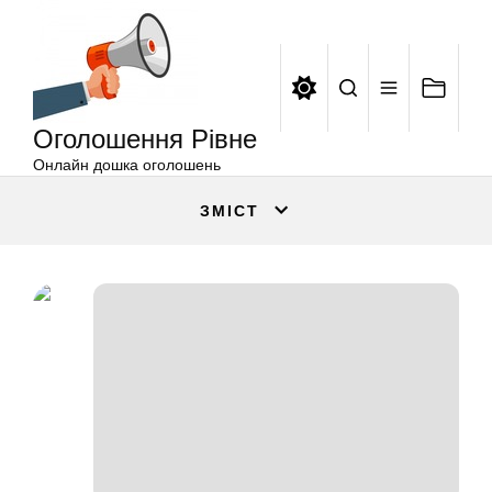
Оголошення
Перейти
Рівне
до
вмісту
Оголошення Рівне
Онлайн дошка оголошень
ЗМІСТ