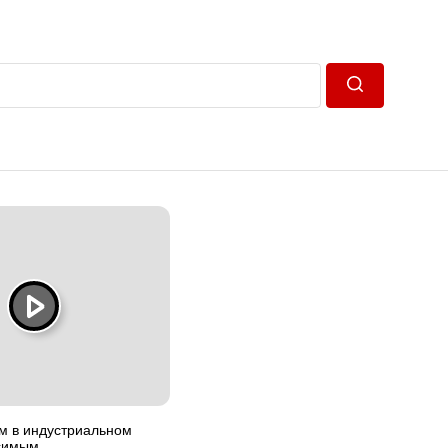
Пошук
м в индустриальном
исимым