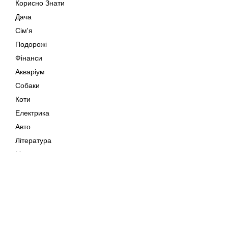
Корисно Знати
Дача
Сім'я
Подорожі
Фінанси
Акваріум
Собаки
Коти
Електрика
Авто
Література
Музика
Дозвілля
Кіно
Мапа сайту
Своїми Руками
Тварини
Авторське право © 202
Поради