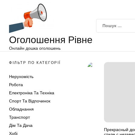
Оголошення
Перейти
Рівне
до
вмісту
Оголошення Рівне
Онлайн дошка оголошень
ФІЛЬТР ПО КАТЕГОРІЇ
Нерухомість
Робота
Електроніка Та Техніка
Спорт Та Відпочинок
Обладнання
Транспорт
Дім Та Дача
Прекрасный до
Хобі
стиле с незав