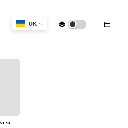
UK
а или