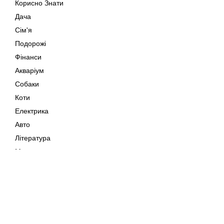
Корисно Знати
Дача
Сім'я
Подорожі
Фінанси
Акваріум
Собаки
Коти
Електрика
Авто
Література
Музика
Дозвілля
Кіно
Мапа сайту
Своїми Руками
Тварини
Авторське право © 202
Поради