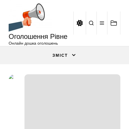
Оголошення
Перейти
Рівне
до
вмісту
Оголошення Рівне
Онлайн дошка оголошень
ЗМІСТ