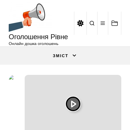
Оголошення
Перейти
Рівне
до
вмісту
Оголошення Рівне
Онлайн дошка оголошень
ЗМІСТ