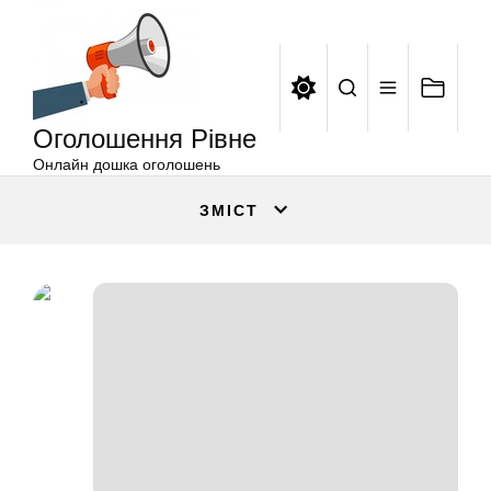
Оголошення
Перейти
Рівне
до
вмісту
Оголошення Рівне
Онлайн дошка оголошень
ЗМІСТ