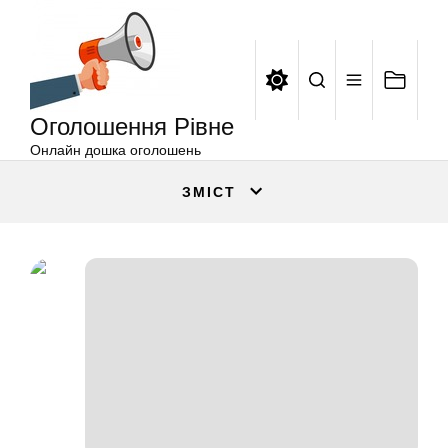
Оголошення
Перейти
Рівне
до
вмісту
Оголошення Рівне
Онлайн дошка оголошень
ЗМІСТ