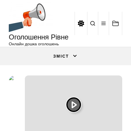
Оголошення
Перейти
Рівне
до
вмісту
Оголошення Рівне
Онлайн дошка оголошень
ЗМІСТ