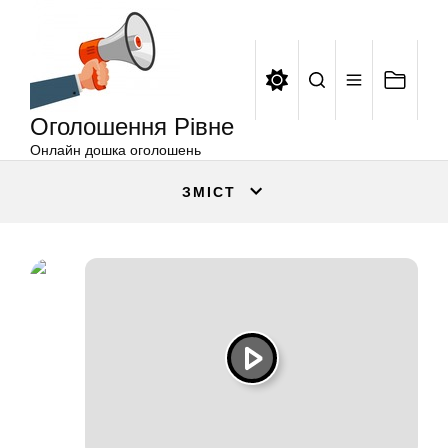
Оголошення
Перейти
Рівне
до
вмісту
Оголошення Рівне
Онлайн дошка оголошень
ЗМІСТ