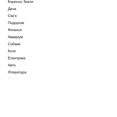
Корисно Знати
Дача
Сім'я
Подорожі
Фінанси
Акваріум
Собаки
Коти
Електрика
Авто
Література
Музика
Дозвілля
Кіно
Мапа сайту
Своїми Руками
Тварини
Авторське право © 202
Поради