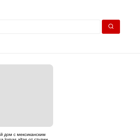
Пошук
й дом с мексиканским
a lomas altas от студии