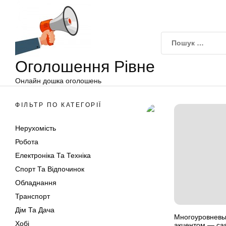
Оголошення
Перейти
Рівне
до
вмісту
Оголошення Рівне
Онлайн дошка оголошень
ФІЛЬТР ПО КАТЕГОРІЇ
Нерухомість
Робота
Електроніка Та Техніка
Спорт Та Відпочинок
Обладнання
Транспорт
Дім Та Дача
Многоуровневы
Хобі
акцентом — cas