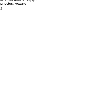
quitectos, мехико
21