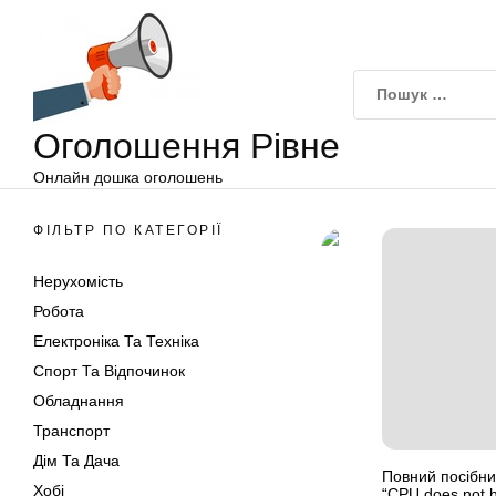
Оголошення
Перейти
Рівне
до
вмісту
Оголошення Рівне
Онлайн дошка оголошень
ФІЛЬТР ПО КАТЕГОРІЇ
Нерухомість
Робота
Електроніка Та Техніка
Спорт Та Відпочинок
Обладнання
Транспорт
Дім Та Дача
Повний посібни
Хобі
“CPU does not 