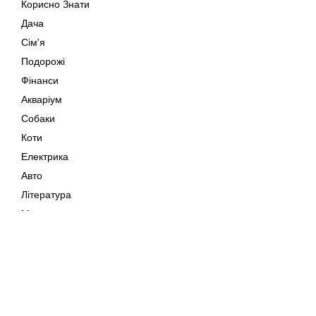
Корисно Знати
Дача
Сім'я
Подорожі
Фінанси
Акваріум
Собаки
Коти
Електрика
Авто
Література
Музика
Дозвілля
Кіно
Мапа сайту
Своїми Руками
Тварини
Авторське право © 202
Поради