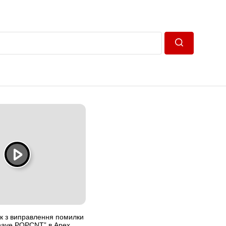
Пошук
к з виправлення помилки
have POPCNT” в Apex