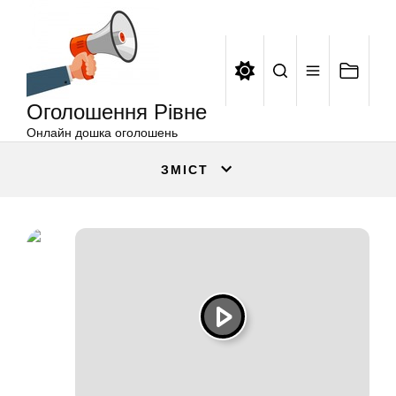
Оголошення
Перейти
Рівне
до
вмісту
Оголошення Рівне
Онлайн дошка оголошень
ЗМІСТ