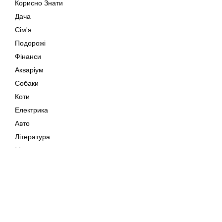
Корисно Знати
Дача
Сім'я
Подорожі
Фінанси
Акваріум
Собаки
Коти
Електрика
Авто
Література
Музика
Дозвілля
Кіно
Мапа сайту
Своїми Руками
Тварини
Авторське право © 202
Поради