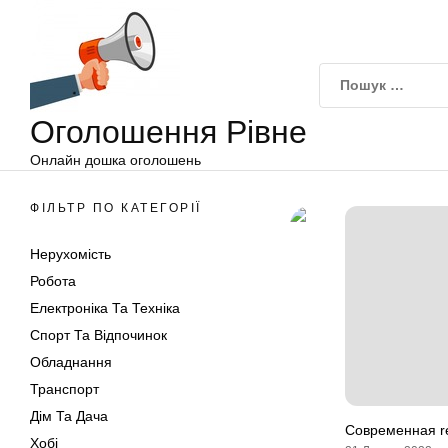
Оголошення
Перейти
Рівне
до
вмісту
Оголошення Рівне
Онлайн дошка оголошень
ФІЛЬТР ПО КАТЕГОРІЇ
Нерухомість
Робота
Електроніка Та Техніка
Спорт Та Відпочинок
Обладнання
Транспорт
Дім Та Дача
Современная re
Хобі