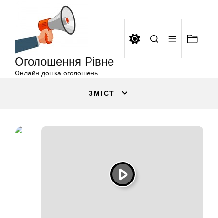
Оголошення
Перейти
Рівне
до
вмісту
Оголошення Рівне
Онлайн дошка оголошень
ЗМІСТ