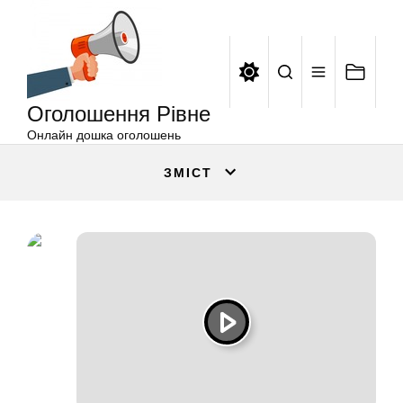
Оголошення
Перейти
Рівне
до
вмісту
Оголошення Рівне
Онлайн дошка оголошень
ЗМІСТ