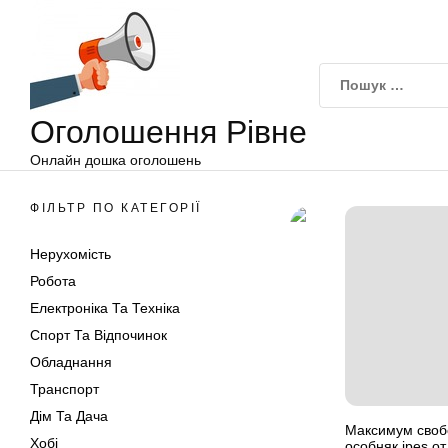
Оголошення
Перейти
Рівне
до
вмісту
Оголошення Рівне
Онлайн дошка оголошень
ФІЛЬТР ПО КАТЕГОРІЇ
Нерухомість
Робота
Електроніка Та Техніка
Спорт Та Відпочинок
Обладнання
Транспорт
Дім Та Дача
Максимум своб
Хобі
особняк ipes от