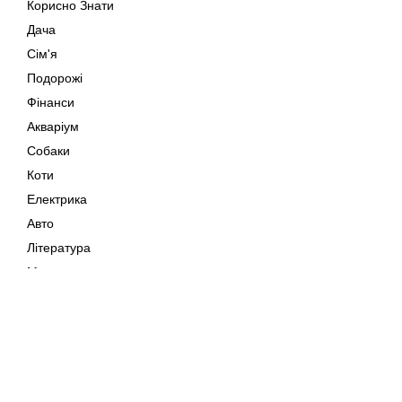
Корисно Знати
Дача
Сім'я
Подорожі
Фінанси
Акваріум
Собаки
Коти
Електрика
Авто
Література
Музика
Дозвілля
Кіно
Мапа сайту
Своїми Руками
Тварини
Авторське право © 202
Поради