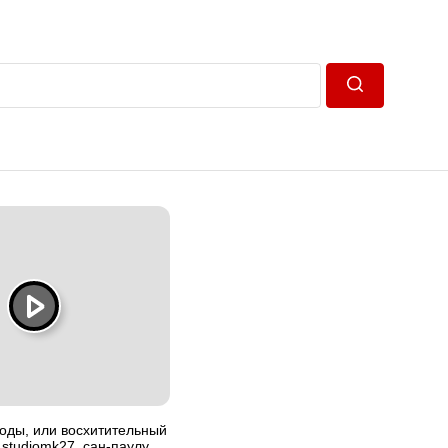
Пошук
оды, или восхитительный
 studiomk27, сан-паулу,