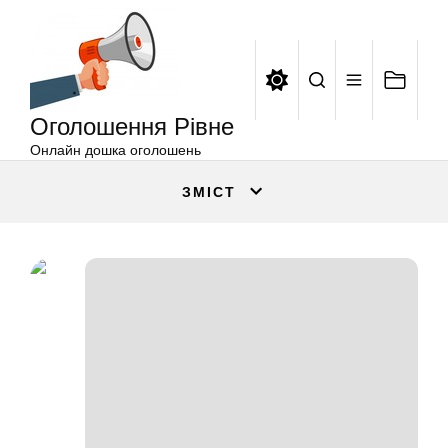
Оголошення
Перейти
Рівне
до
вмісту
Оголошення Рівне
Онлайн дошка оголошень
ЗМІСТ