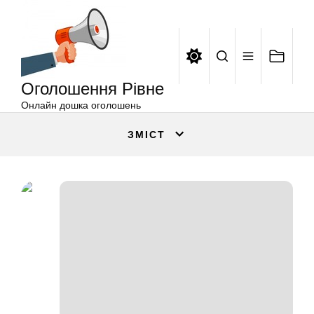
Оголошення
Перейти
Рівне
до
вмісту
Оголошення Рівне
Онлайн дошка оголошень
ЗМІСТ