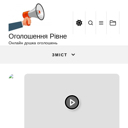
Оголошення
Перейти
Рівне
до
вмісту
Оголошення Рівне
Онлайн дошка оголошень
ЗМІСТ