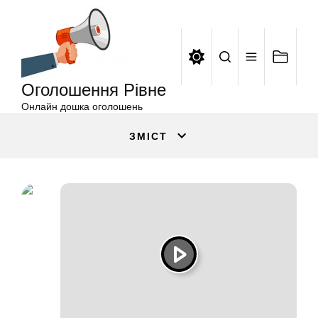
Оголошення
Перейти
Рівне
до
вмісту
Оголошення Рівне
Онлайн дошка оголошень
ЗМІСТ