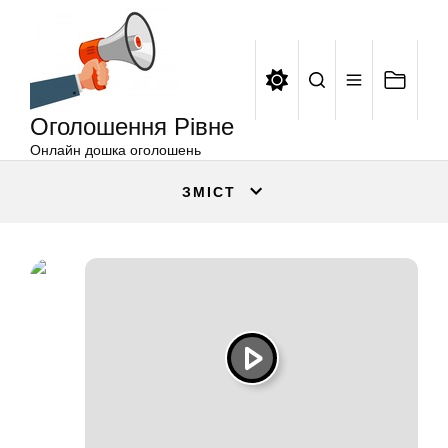
Оголошення
Перейти
Рівне
до
вмісту
Оголошення Рівне
Онлайн дошка оголошень
ЗМІСТ