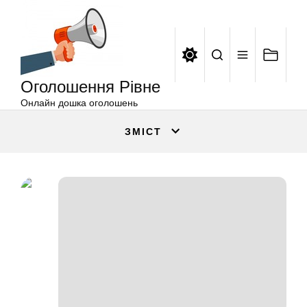
Оголошення
Перейти
Рівне
до
вмісту
Оголошення Рівне
Онлайн дошка оголошень
ЗМІСТ