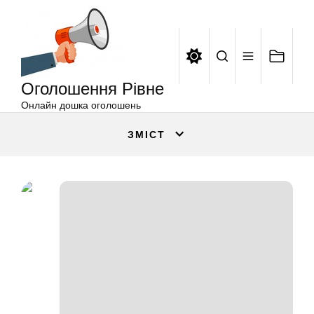
Оголошення
Перейти
Рівне
до
вмісту
Оголошення Рівне
Онлайн дошка оголошень
ЗМІСТ