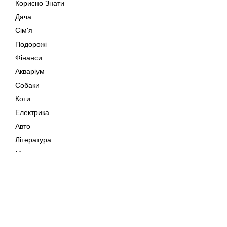
Корисно Знати
Дача
Сім'я
Подорожі
Фінанси
Акваріум
Собаки
Коти
Електрика
Авто
Література
Музика
Дозвілля
Кіно
Мапа сайту
Своїми Руками
Тварини
Авторське право © 202
Поради