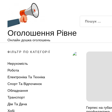
Оголошення
Перейти
Рівне
до
вмісту
Оголошення Рівне
Онлайн дошка оголошень
ФІЛЬТР ПО КАТЕГОРІЇ
Нерухомість
Робота
Електроніка Та Техніка
Спорт Та Відпочинок
Обладнання
Транспорт
Дім Та Дача
Герпес на губа
Хобі
профилактика, 