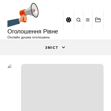
Оголошення
Перейти
Рівне
до
вмісту
Оголошення Рівне
Онлайн дошка оголошень
ЗМІСТ