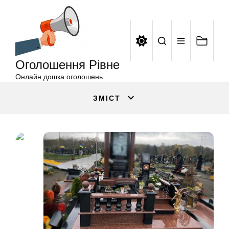
Оголошення
Перейти
Рівне
до
вмісту
Оголошення Рівне
Онлайн дошка оголошень
ЗМІСТ