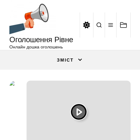
Оголошення
Перейти
Рівне
до
вмісту
Оголошення Рівне
Онлайн дошка оголошень
ЗМІСТ