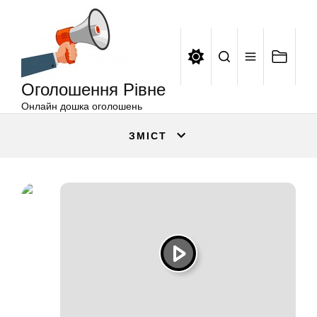
Оголошення
Перейти
Рівне
до
вмісту
Оголошення Рівне
Онлайн дошка оголошень
ЗМІСТ