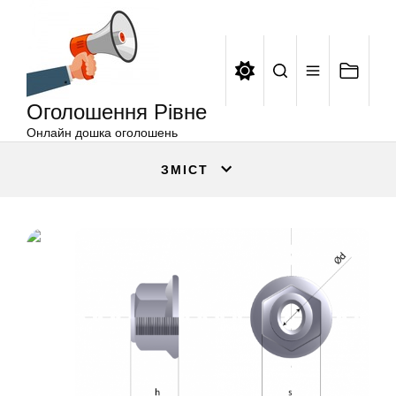
Оголошення
Перейти
Рівне
до
вмісту
Оголошення Рівне
Онлайн дошка оголошень
ЗМІСТ