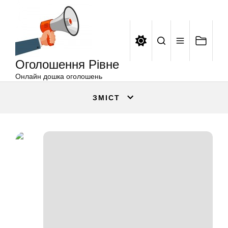
Оголошення
Перейти
Рівне
до
вмісту
Оголошення Рівне
Онлайн дошка оголошень
ЗМІСТ