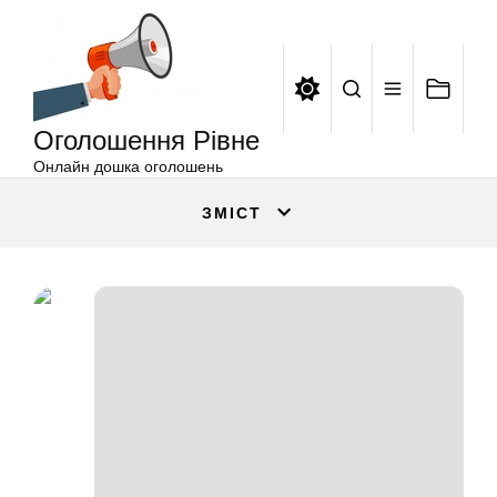
Оголошення
Перейти
Рівне
до
вмісту
Оголошення Рівне
Онлайн дошка оголошень
ЗМІСТ