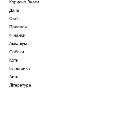
Корисно Знати
Дача
Сім'я
Подорожі
Фінанси
Акваріум
Собаки
Коти
Електрика
Авто
Література
Музика
Дозвілля
Кіно
Мапа сайту
Своїми Руками
Тварини
Авторське право © 202
Поради