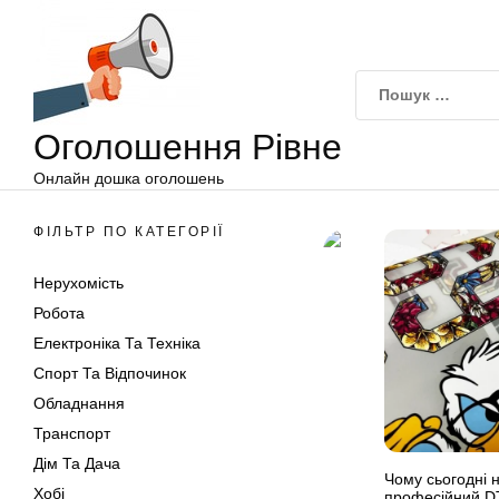
Оголошення
Перейти
Рівне
до
вмісту
Оголошення Рівне
Онлайн дошка оголошень
ФІЛЬТР ПО КАТЕГОРІЇ
Нерухомість
Робота
Електроніка Та Техніка
Спорт Та Відпочинок
Обладнання
Транспорт
Дім Та Дача
Чому сьогодні 
Хобі
професійний D