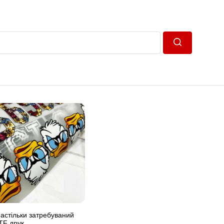
Пошук
настільки затребуваний
TF друк