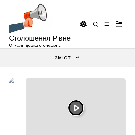
Оголошення
Перейти
Рівне
до
вмісту
Оголошення Рівне
Онлайн дошка оголошень
ЗМІСТ