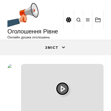
Оголошення
Перейти
Рівне
до
вмісту
Оголошення Рівне
Онлайн дошка оголошень
ЗМІСТ