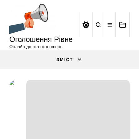
Оголошення
Перейти
Рівне
до
вмісту
Оголошення Рівне
Онлайн дошка оголошень
ЗМІСТ