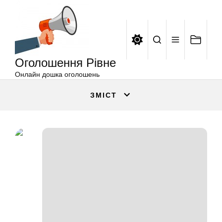
Оголошення
Перейти
Рівне
до
вмісту
Оголошення Рівне
Онлайн дошка оголошень
ЗМІСТ