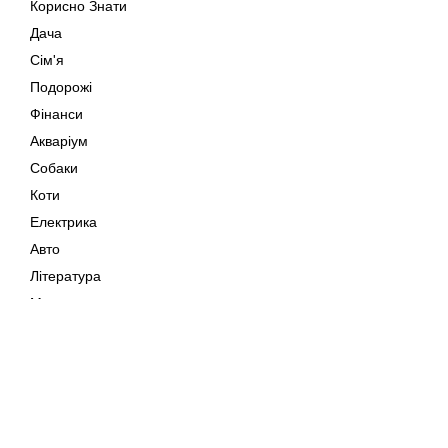
Корисно Знати
Дача
Сім'я
Подорожі
Фінанси
Акваріум
Собаки
Коти
Електрика
Авто
Література
Музика
Дозвілля
Кіно
Мапа сайту
Своїми Руками
Тварини
Авторське право © 202
Поради