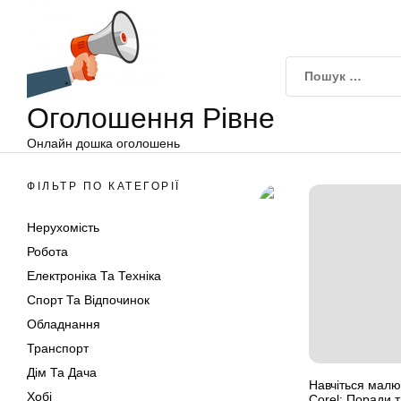
Оголошення
Перейти
Рівне
до
вмісту
Оголошення Рівне
Онлайн дошка оголошень
ФІЛЬТР ПО КАТЕГОРІЇ
Нерухомість
Робота
Електроніка Та Техніка
Спорт Та Відпочинок
Обладнання
Транспорт
Дім Та Дача
Навчіться малю
Хобі
Corel: Поради т