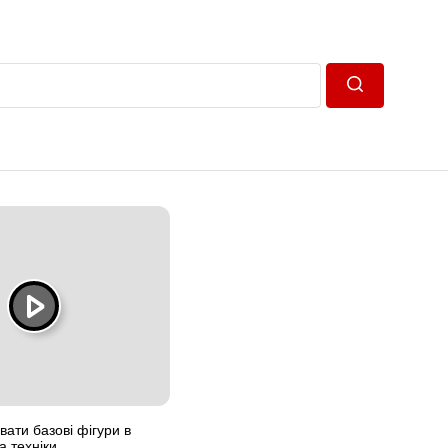
Пошук
вати базові фігури в
а техніки