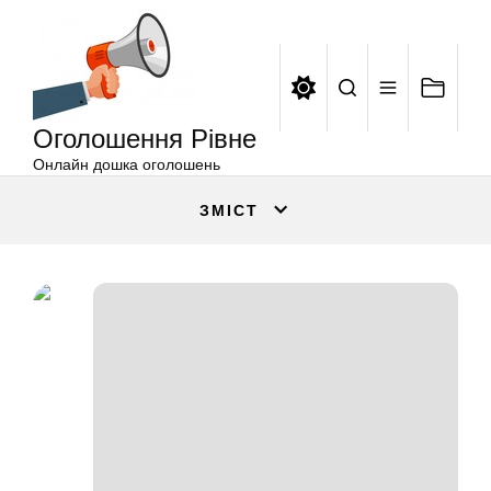
Оголошення
Перейти
Рівне
до
вмісту
Оголошення Рівне
Онлайн дошка оголошень
ЗМІСТ