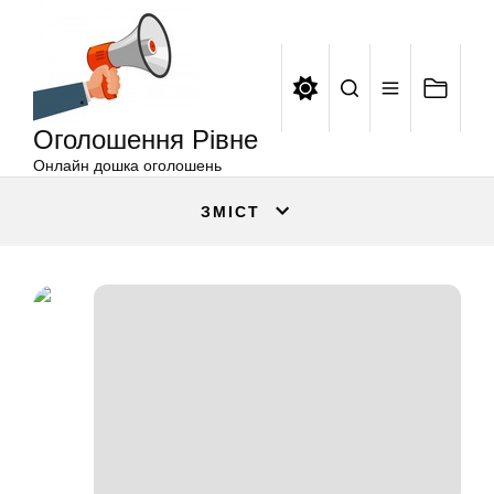
Оголошення
Перейти
Рівне
до
вмісту
Оголошення Рівне
Онлайн дошка оголошень
ЗМІСТ