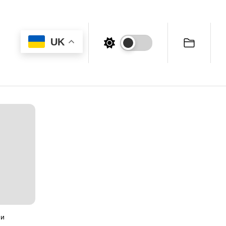
UK
 и