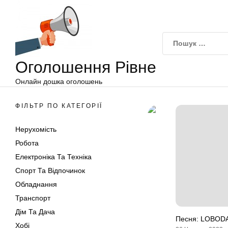
Оголошення
Перейти
Рівне
до
вмісту
Оголошення Рівне
Онлайн дошка оголошень
ФІЛЬТР ПО КАТЕГОРІЇ
Нерухомість
Робота
Електроніка Та Техніка
Спорт Та Відпочинок
Обладнання
Транспорт
Дім Та Дача
Песня: LOBODA
Хобі