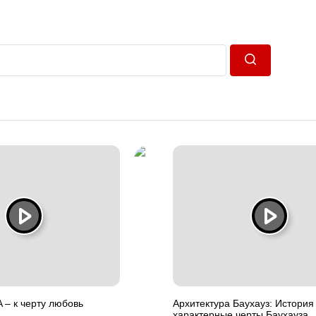
Пошук
 – к черту любовь
Архитектура Баухауз: История
характерные черты Баухауза