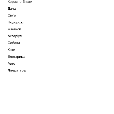
Корисно Знати
Дача
Сім'я
Подорожі
Фінанси
Акваріум
Собаки
Коти
Електрика
Авто
Література
Музика
Дозвілля
Кіно
Мапа сайту
Своїми Руками
Тварини
Авторське право © 202
Поради