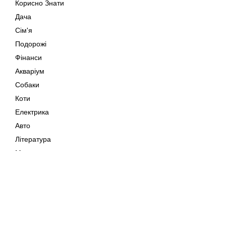
Корисно Знати
Дача
Сім'я
Подорожі
Фінанси
Акваріум
Собаки
Коти
Електрика
Авто
Література
Музика
Дозвілля
Кіно
Мапа сайту
Своїми Руками
Тварини
Авторське право © 202
Поради