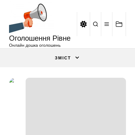
Оголошення
Перейти
Рівне
до
вмісту
Оголошення Рівне
Онлайн дошка оголошень
ЗМІСТ